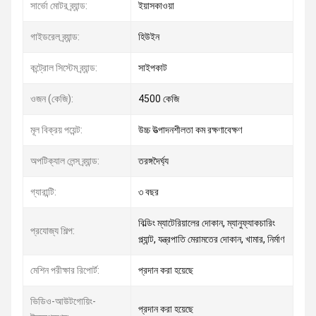
সার্ভো মোটর ব্র্যান্ড:
ইয়াসকাওয়া
গাইডরেল ব্র্যান্ড:
হিউইন
কন্ট্রোল সিস্টেম ব্র্যান্ড:
সাইপকাট
ওজন (কেজি):
4500 কেজি
মূল বিক্রয় পয়েন্ট:
উচ্চ উত্পাদনশীলতা কম রক্ষণাবেক্ষণ
অপটিক্যাল লেন্স ব্র্যান্ড:
তরঙ্গদৈর্ঘ্য
গ্যারান্টি:
৩ বছর
বিল্ডিং ম্যাটেরিয়ালের দোকান, ম্যানুফ্যাকচারিং
প্রযোজ্য শিল্প:
প্ল্যান্ট, যন্ত্রপাতি মেরামতের দোকান, খামার, নির্মাণ
মেশিন পরীক্ষার রিপোর্ট:
প্রদান করা হয়েছে
ভিডিও-আউটগোয়িং-
প্রদান করা হয়েছে