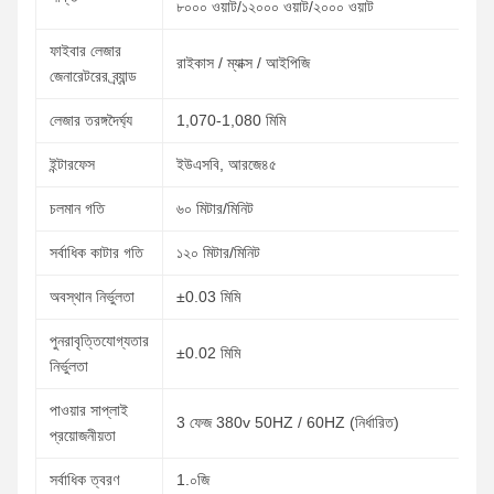
৮০০০ ওয়াট/১২০০০ ওয়াট/২০০০ ওয়াট
ফাইবার লেজার
রাইকাস / ম্যাক্স / আইপিজি
জেনারেটরের ব্র্যান্ড
লেজার তরঙ্গদৈর্ঘ্য
1,070-1,080 মিমি
ইন্টারফেস
ইউএসবি, আরজে৪৫
চলমান গতি
৬০ মিটার/মিনিট
সর্বাধিক কাটার গতি
১২০ মিটার/মিনিট
অবস্থান নির্ভুলতা
±0.03 মিমি
পুনরাবৃত্তিযোগ্যতার
±0.02 মিমি
নির্ভুলতা
পাওয়ার সাপ্লাই
3 ফেজ 380v 50HZ / 60HZ (নির্ধারিত)
প্রয়োজনীয়তা
সর্বাধিক ত্বরণ
1.০জি