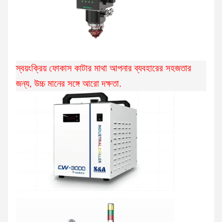
স্বয়ংক্রিয় ফোকাস কাটার মাথা আপনার ব্যবহারের সহজতার
জন্য, উচ্চ মানের সঙ্গে আরো দক্ষতা.