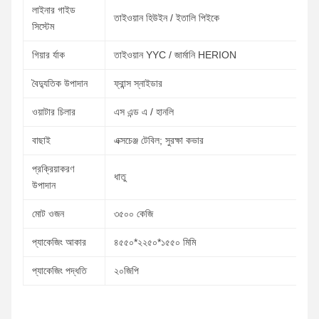
লাইনার গাইড
তাইওয়ান হিউইন / ইতালি পিইকে
সিস্টেম
গিয়ার র্যাক
তাইওয়ান YYC / জার্মানি HERION
বৈদ্যুতিক উপাদান
ফ্রান্স স্নাইডার
ওয়াটার চিলার
এস এন্ড এ / হানলি
বাছাই
এক্সচেঞ্জ টেবিল; সুরক্ষা কভার
প্রক্রিয়াকরণ
ধাতু
উপাদান
মোট ওজন
৩৫০০ কেজি
প্যাকেজিং আকার
৪৫৫০*২২৫০*১৫৫০ মিমি
প্যাকেজিং পদ্ধতি
২০জিপি