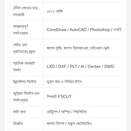
টেবিল লোডের ভার
১৫০০ কেজি
বহনকারী
সামঞ্জস্যপূর্ণ
CorelDraw / AutoCAD / Photoshop / এআই
সফটওয়্যার
মোটর এবং
জাপান ফুজি; জাপান ইয়াসকাওয়া; তাইওয়ান ডেল্টা
ড্রাইভারের ব্র্যান্ড
গ্রাফিক ফরম্যাট
LXD / DXF / PLT / AI / Gerber / DWG
সমর্থন
ট্রান্সমিশন সিস্টেম
ডুয়াল র্যাক ও পিনিয়ন টাইপ
কন্ট্রোল সিস্টেম এবং
সিপকাট FSCUT
সফটওয়্যার
কাটা মাথা
রেইটুলস / অস্প্রি / প্রিসিটেক
রিডাক্টর
জাপান শিম্পো / ফ্রান্স মোটোভারিও