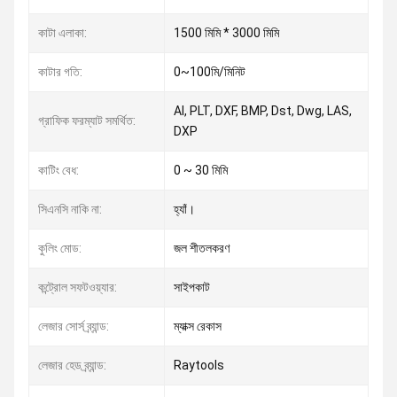
কাটা এলাকা:
1500 মিমি * 3000 মিমি
কাটার গতি:
0~100মি/মিনিট
AI, PLT, DXF, BMP, Dst, Dwg, LAS,
গ্রাফিক ফরম্যাট সমর্থিত:
DXP
কাটিং বেধ:
0 ~ 30 মিমি
সিএনসি নাকি না:
হ্যাঁ।
কুলিং মোড:
জল শীতলকরণ
কন্ট্রোল সফটওয়্যার:
সাইপকাট
লেজার সোর্স ব্র্যান্ড:
ম্যাক্স রেকাস
লেজার হেড ব্র্যান্ড:
Raytools