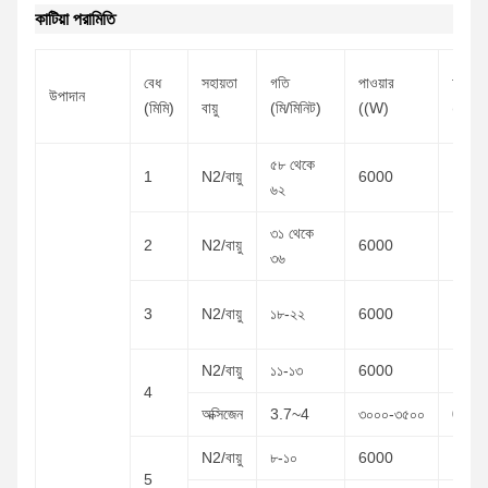
কাটিয়া পরামিতি
বেধ
সহায়তা
গতি
পাওয়ার
চাপ
উপাদান
(মিমি)
বায়ু
(মি/মিনিট)
((W)
(বার)
৫৮ থেকে
1
N2/বায়ু
6000
১২-১৬
৬২
৩১ থেকে
2
N2/বায়ু
6000
১২-১৬
৩৬
3
N2/বায়ু
১৮-২২
6000
১২-১৬
N2/বায়ু
১১-১৩
6000
১২-১৬
4
অক্সিজেন
3.7~4
৩০০০-৩৫০০
0.6~
N2/বায়ু
৮-১০
6000
১২-১৬
5