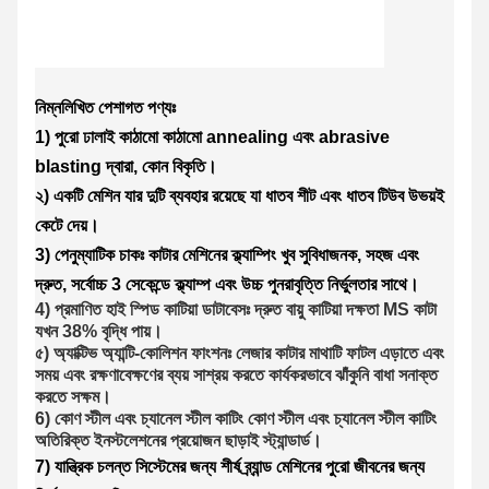
নিম্নলিখিত পেশাগত পণ্যঃ
1) পুরো ঢালাই কাঠামো কাঠামো annealing এবং abrasive
blasting দ্বারা, কোন বিকৃতি।
২) একটি মেশিন যার দুটি ব্যবহার রয়েছে যা ধাতব শীট এবং ধাতব টিউব উভয়ই
কেটে দেয়।
3) পেনুম্যাটিক চাকঃ কাটার মেশিনের ক্ল্যাম্পিং খুব সুবিধাজনক, সহজ এবং
দ্রুত, সর্বোচ্চ 3 সেকেন্ডে ক্ল্যাম্প এবং উচ্চ পুনরাবৃত্তি নির্ভুলতার সাথে।
4) প্রমাণিত হাই স্পিড কাটিয়া ডাটাবেসঃ দ্রুত বায়ু কাটিয়া দক্ষতা MS কাটা
যখন 38% বৃদ্ধি পায়।
৫) অ্যাক্টিভ অ্যান্টি-কোলিশন ফাংশনঃ লেজার কাটার মাথাটি ফাটল এড়াতে এবং
সময় এবং রক্ষণাবেক্ষণের ব্যয় সাশ্রয় করতে কার্যকরভাবে ঝাঁকুনি বাধা সনাক্ত
করতে সক্ষম।
6) কোণ স্টীল এবং চ্যানেল স্টীল কাটিং কোণ স্টীল এবং চ্যানেল স্টীল কাটিং
অতিরিক্ত ইনস্টলেশনের প্রয়োজন ছাড়াই স্ট্যান্ডার্ড।
7) যান্ত্রিক চলন্ত সিস্টেমের জন্য শীর্ষ ব্র্যান্ড মেশিনের পুরো জীবনের জন্য