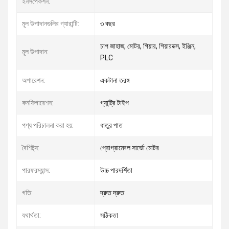
ইনসপেকশন:
মূল উপাদানগুলির গ্যারান্টি:
৩ বছর
চাপ জাহাজ, মোটর, গিয়ার, গিয়ারবক্স, ইঞ্জিন,
মূল উপাদান:
PLC
অপারেশন:
একটানা তরঙ্গ
কনফিগারেশন:
গ্যান্ট্রি টাইপ
পণ্য পরিচালনা করা হয়:
ধাতুর পাত
বৈশিষ্ট্য:
প্রোগ্রামেবল সার্ভো মোটর
পারফরম্যান্স:
উচ্চ পারদর্শিতা
গতি:
দ্রুত দ্রুত
যথার্থতা:
সঠিকতা